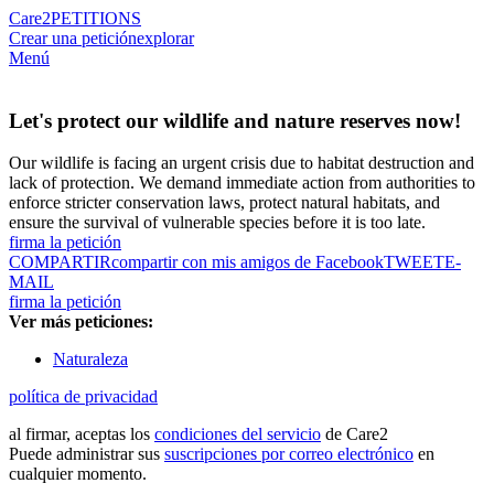
Care2
PETITIONS
Crear una petición
explorar
Menú
Let's protect our wildlife and nature reserves now!
Our wildlife is facing an urgent crisis due to habitat destruction and
lack of protection. We demand immediate action from authorities to
enforce stricter conservation laws, protect natural habitats, and
ensure the survival of vulnerable species before it is too late.
firma la petición
COMPARTIR
compartir con mis amigos de Facebook
TWEET
E-
MAIL
firma la petición
Ver más peticiones:
Naturaleza
política de privacidad
al firmar, aceptas los
condiciones del servicio
de Care2
Puede administrar sus
suscripciones por correo electrónico
en
cualquier momento.