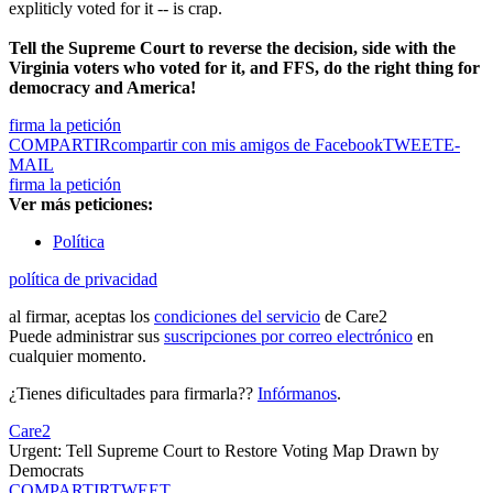
expliticly voted for it -- is crap.
Tell the Supreme Court to reverse the decision, side with the
Virginia voters who voted for it, and FFS, do the right thing for
democracy and America!
firma la petición
COMPARTIR
compartir con mis amigos de Facebook
TWEET
E-
MAIL
firma la petición
Ver más peticiones:
Política
política de privacidad
al firmar, aceptas los
condiciones del servicio
de Care2
Puede administrar sus
suscripciones por correo electrónico
en
cualquier momento.
¿Tienes dificultades para firmarla??
Infórmanos
.
Care2
Urgent: Tell Supreme Court to Restore Voting Map Drawn by
Democrats
COMPARTIR
TWEET