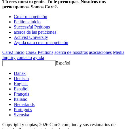
Tú eres nuestra gente. Tú te preocupas. Nosotros nos
preocupamos. Somos Care2.
Crear una petición
Petitions inicio
Successful Petitions
acerca de las peticiones
Activist University
Ayuda para crear una petición
Care2 inicio
Care2 Petitions
acerca de nosotros
asociaciones
Media
Inquiry
contacto
ayuda
Español
Dansk
Deutsch
English
Español
Français
Italiano
Nederlands
Português
Svenska
Copyright y copias; 2026 Care2.com, inc. y sus cesionarios de