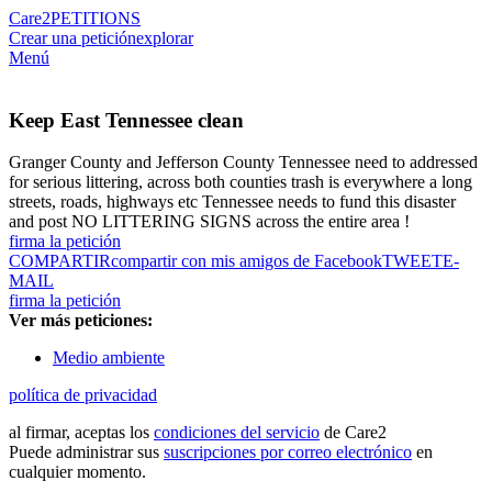
Care2
PETITIONS
Crear una petición
explorar
Menú
Keep East Tennessee clean
Granger County and Jefferson County Tennessee need to addressed
for serious littering, across both counties trash is everywhere a long
streets, roads, highways etc Tennessee needs to fund this disaster
and post NO LITTERING SIGNS across the entire area !
firma la petición
COMPARTIR
compartir con mis amigos de Facebook
TWEET
E-
MAIL
firma la petición
Ver más peticiones:
Medio ambiente
política de privacidad
al firmar, aceptas los
condiciones del servicio
de Care2
Puede administrar sus
suscripciones por correo electrónico
en
cualquier momento.