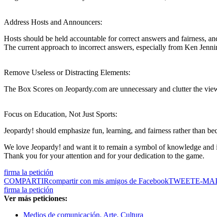
Address Hosts and Announcers:
Hosts should be held accountable for correct answers and fairness, a
The current approach to incorrect answers, especially from Ken Jenni
Remove Useless or Distracting Elements:
The Box Scores on Jeopardy.com are unnecessary and clutter the vie
Focus on Education, Not Just Sports:
Jeopardy! should emphasize fun, learning, and fairness rather than bec
We love Jeopardy! and want it to remain a symbol of knowledge and in
Thank you for your attention and for your dedication to the game.
firma la petición
COMPARTIR
compartir con mis amigos de Facebook
TWEET
E-MA
firma la petición
Ver más peticiones:
Medios de comunicación, Arte, Cultura