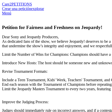
Care2
PETITIONS
Crear una petición
explorar
Menú
Petition for Fairness and Freshness on Jeopardy!
Dear Sony and Jeopardy Producers,
As dedicated fans of the show, we believe Jeopardy! deserves to be a 
that undermine the show's integrity and enjoyment, and we respectfull
Limit the Number of Wins for Champions: Champions should have a c
Introduce New Hosts: The host should be someone new and unknown—s
Revise Tournament Formats:
Include a Teen Tournament, Kids' Week, Teachers' Tournament, and 
End each season with the Tournament of Champions before repeatin
Limit the Jeopardy Masters Tournament to every two years, featuring 
Improve the Judging Process:
Judges should immediately rule on incorrect answers, and if a contest