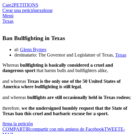
Care2
PETITIONS
Crear una petición
explorar
Menú
Texas
Ban Bullfighting in Texas
al:
Glenn Byrnes
destinatario: The Governor and Legislature of Texas,
Texas
Whereas
bullfighting is basically considered a cruel and
dangerous sport
that harms bulls and bullfighters alike,
and whereas
Texas is the only one of the 50 United States of
America where bullfighting is still legal
,
and whereas
bullfights are still occasionally held in Texas rodeos
;
therefore,
we the undersigned humbly request that the State of
Texas ban this cruel and barbaric excuse for a sport.
firma la petición
COMPARTIR
compartir con mis amigos de Facebook
TWEET
E-