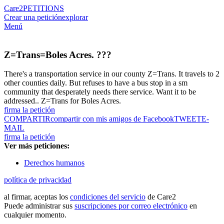
Care2
PETITIONS
Crear una petición
explorar
Menú
Z=Trans=Boles Acres. ???
There's a transportation service in our county Z=Trans. It travels to 2
other counties daily. But refuses to have a bus stop in a sm
community that desperately needs there service. Want it to be
addressed.. Z=Trans for Boles Acres.
firma la petición
COMPARTIR
compartir con mis amigos de Facebook
TWEET
E-
MAIL
firma la petición
Ver más peticiones:
Derechos humanos
política de privacidad
al firmar, aceptas los
condiciones del servicio
de Care2
Puede administrar sus
suscripciones por correo electrónico
en
cualquier momento.