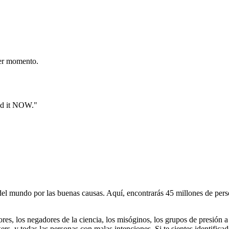
er momento.
nd it NOW."
 mundo por las buenas causas. Aquí, encontrarás 45 millones de person
dores, los negadores de la ciencia, los misóginos, los grupos de presión a
ers, y todas las personas con malas intenciones. Si te sientes identifica