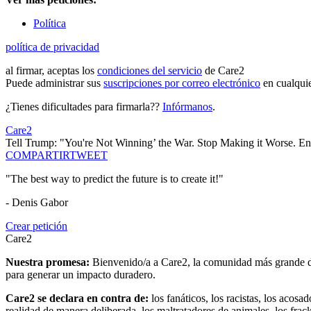
Política
política de privacidad
al firmar, aceptas los
condiciones del servicio
de Care2
Puede administrar sus
suscripciones por correo electrónico
en cualqui
¿Tienes dificultades para firmarla??
Infórmanos
.
Care2
Tell Trump: "You're Not Winning’ the War. Stop Making it Worse. E
COMPARTIR
TWEET
"The best way to predict the future is to create it!"
- Denis Gabor
Crear petición
Care2
Nuestra promesa:
Bienvenido/a a Care2, la comunidad más grande del
para generar un impacto duradero.
Care2 se declara en contra de:
los fanáticos, los racistas, los acosa
realidad de manera deliberada, los maltratadores de animales, los frack