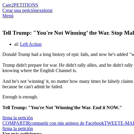
Care2
PETITIONS
Crear una petición
explorar
Menú
Tell Trump: "You're Not Winning’ the War. Stop Ma
al:
Left Action
Donald Trump had a long history of epic fails, and now he's added "war
Trump didn't prepare for war. He didn't rally allies, and he didn't ra
knowing where the English Channel is.
And he's not 'winning' it, no matter how many times he falsely claims h
because he can't admit he failed.
Enough is enough.
Tell Trump: "You're Not 'Winning'the War. End it NOW."
firma la petición
COMPARTIR
compartir con mis amigos de Facebook
TWEET
E-MA
firma la petición
Ver más peticiones: