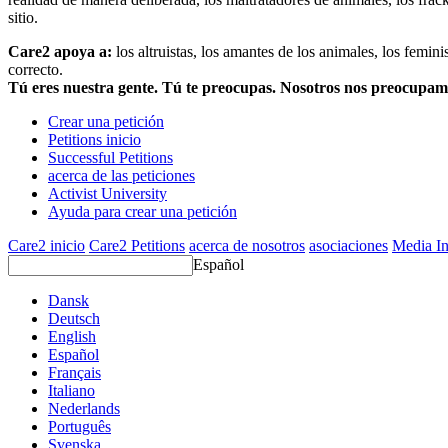
sitio.
Care2 apoya a:
los altruistas, los amantes de los animales, los femin
correcto.
Tú eres nuestra gente. Tú te preocupas. Nosotros nos preocupa
Crear una petición
Petitions inicio
Successful Petitions
acerca de las peticiones
Activist University
Ayuda para crear una petición
Care2 inicio
Care2 Petitions
acerca de nosotros
asociaciones
Media In
Español
Dansk
Deutsch
English
Español
Français
Italiano
Nederlands
Português
Svenska