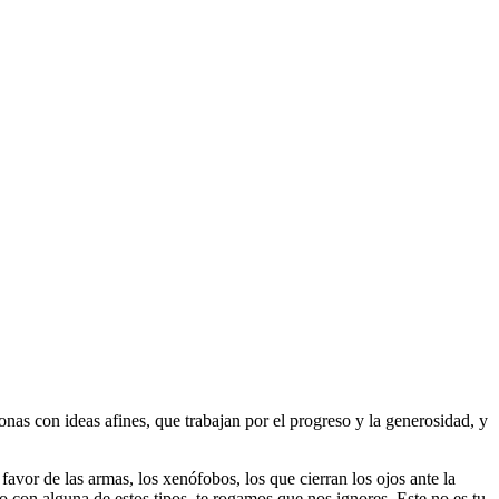
as con ideas afines, que trabajan por el progreso y la generosidad, y
 favor de las armas, los xenófobos, los que cierran los ojos ante la
do con alguna de estos tipos, te rogamos que nos ignores. Este no es tu