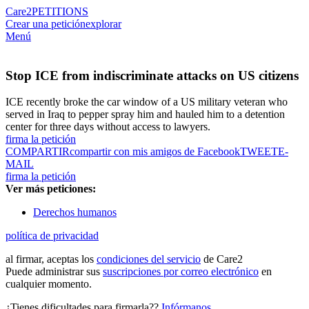
Care2
PETITIONS
Crear una petición
explorar
Menú
Stop ICE from indiscriminate attacks on US citizens
ICE recently broke the car window of a US military veteran who
served in Iraq to pepper spray him and hauled him to a detention
center for three days without access to lawyers.
firma la petición
COMPARTIR
compartir con mis amigos de Facebook
TWEET
E-
MAIL
firma la petición
Ver más peticiones:
Derechos humanos
política de privacidad
al firmar, aceptas los
condiciones del servicio
de Care2
Puede administrar sus
suscripciones por correo electrónico
en
cualquier momento.
¿Tienes dificultades para firmarla??
Infórmanos
.