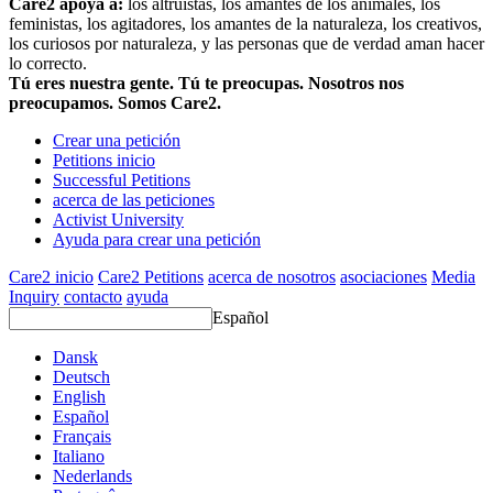
Care2 apoya a:
los altruistas, los amantes de los animales, los
feministas, los agitadores, los amantes de la naturaleza, los creativos,
los curiosos por naturaleza, y las personas que de verdad aman hacer
lo correcto.
Tú eres nuestra gente. Tú te preocupas. Nosotros nos
preocupamos. Somos Care2.
Crear una petición
Petitions inicio
Successful Petitions
acerca de las peticiones
Activist University
Ayuda para crear una petición
Care2 inicio
Care2 Petitions
acerca de nosotros
asociaciones
Media
Inquiry
contacto
ayuda
Español
Dansk
Deutsch
English
Español
Français
Italiano
Nederlands