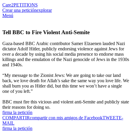
Care2
PETITIONS
Crear una petición
explorar
Menú
Tell BBC to Fire Violent Anti-Semite
Gaza-based BBC Arabic contributor Samer Elzaenen lauded Nazi
dictator Adolf Hitler, publicly endorsing violence against Jews for
over a decade by using his social media presence to endorse mass
killings and the emulation of the Nazi genocide of Jews in the 1930s
and 1940s.
“My message to the Zionist Jews: We are going to take our land
back, we love death for Allah’s sake the same way you love life. We
shall burn you as Hitler did, but this time we won’t have a single
one of you left.”
BBC must fire this vicious and violent anti-Semite and publicly state
their reasons for doing so.
firma la petición
COMPARTIR
compartir con mis amigos de Facebook
TWEET
E-
MAIL
firma la petición