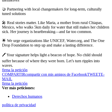
themselves
🤝 Partnering with local changemakers for long-term, culturally
tuned solutions
🎤 Real stories matter. Like Maria, a mother from rural Chiapas,
Mexico, who walks 5km daily for water that still makes her children
sick. Her journey is heartbreaking—and far too common.
🌟 We urge organizations like UNICEF, Water.org, and The One
Drop Foundation to step up and make a lasting difference.
🖊️ Your signature helps light a beacon of hope. No child should
suffer because of where they were born. Let’s turn ripples into
waves.
firma la petición
COMPARTIR
compartir con mis amigos de Facebook
TWEET
E-
MAIL
firma la petición
Ver más peticiones:
Derechos humanos
política de privacidad