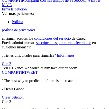
COMPARTIR
compartir con mis amigos de Facebook
TWEET
E-
MAIL
firma la petición
Ver más peticiones:
Política
política de privacidad
al firmar, aceptas los
condiciones del servicio
de Care2
Puede administrar sus
suscripciones por correo electrónico
en
cualquier momento.
¿Tienes dificultades para firmarla??
Infórmanos
.
Care2
Tell JD Vance we won't let him take our freedom
COMPARTIR
TWEET
"The best way to predict the future is to create it!"
- Denis Gabor
Crear petición
Care2