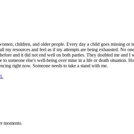
ng women, children, and older people. Every day a child goes missing o
o all my resources and feel as if my attempts are being exhausted. No on
 before and it did not end well on both parties. They doubted me and I wa
ce to someone else's well-being over mine in a life or death situation.
eriencing right now. Someone needs to take a stand with me.
IL
er momento.