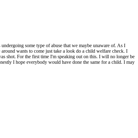
r is undergoing some type of abuse that we maybe unaware of. As I
e around wants to come just take a look do a child welfare check. I
s shot. For the first time I'm speaking out on this. I will no longer be
 Honestly I hope everybody would have done the same for a child. I may