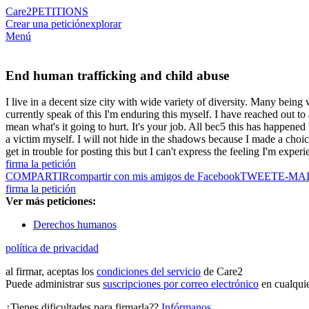
Care2
PETITIONS
Crear una petición
explorar
Menú
End human trafficking and child abuse
I live in a decent size city with wide variety of diversity. Many bei
currently speak of this I'm enduring this myself. I have reached out t
mean what's it going to hurt. It's your job. All bec5 this has happened
a victim myself. I will not hide in the shadows because I made a choi
get in trouble for posting this but I can't express the feeling I'm exp
firma la petición
COMPARTIR
compartir con mis amigos de Facebook
TWEET
E-MA
firma la petición
Ver más peticiones:
Derechos humanos
política de privacidad
al firmar, aceptas los
condiciones del servicio
de Care2
Puede administrar sus
suscripciones por correo electrónico
en cualqui
¿Tienes dificultades para firmarla??
Infórmanos
.