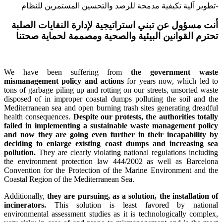
تطوير آلية تكيفية مدمجة للرصد والتحسين المستمرين للنظام-
أنت مسؤول عن تبني استراتيجية لإدارة النفايات الصلبة
تحترم القوانين البيئية والصحية ومصممة لحماية صحتنا
We have been suffering from
the government waste
mismanagement policy and actions
for years now
, which led to
tons of garbage piling up and rotting on our streets
, unsorted waste
disposed of in improper coastal dumps polluting the soil and the
Mediterranean sea and open burning trash sites generating dreadful
health consequences.
Despite our protests, the authorities totally
failed in implementing a sustainable waste management policy
and now they are going even further in their incapability by
deciding to enlarge existing coast dumps and increasing sea
pollution.
They are clearly violating national regulations including
the environment protection law 444/2002 as well as Barcelona
Convention for the Protection of the Marine Environment and the
Coastal Region of the Mediterranean Sea.
Additionally,
they are pursuing, as a solution, the installation of
incinerators.
This solution is least favored by national
environmental assessment studies as it is technologically complex,