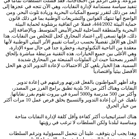
مروعة. وعلى الرغم من احتجاجاتنا، فقد فشلت السلطات تماما في
تنفيذ سياسة مستدامة لإدارة النفايات، وهي الآن تتجه في عجزها إلى
أبعد من ذلك لتقرر توسيع المكبات البحرية وزيادة تلوث البحر. ومن
الواضح أنها تنتهك القوانين والتشريعات الوطنية بما في ذلك قانون
حماية البيئة 444/2002، فضلا عن اتفاقية برشلونة لحماية البيئة
البحرية والمنطقة الساحلية للبحرالأبيض المتوسط. وبالإضافة إلى
ذلك، فإنها تسعى إلى اعتماد المحارق كحل للتخلص من النفايات. هذا
الحل هو الأقل تفضيلاً بحسب دراسات تقييم الأثر البيئي الوطنية لأنها
معقدة من الناحية التكنولوجية، وخطرة جداً في حال سوء الإدارة،
وهي الأغلى بين جميع الخيارات. هذه التقنية مرتبطة مباشرة بإلحاق
الضرر بصحتنا حيث أن الملوثات المنبعثة من المحارق شديدة
السمية. هذا الخيار يلغي كل الاحتمالات لإعادة التدوير الذي هو الحل
الأفضل بيئياً واقتصادياً
وقد أظهر المواطنون بالفعل قدرتهم ورغبتهم في إعادة تدوير
النفايات وهناك أكثر من 50 بلدية تطبق برامج الفرز من المصدر،
وأكثر من 500 مدرسة و5000 أسرة في بيروت تقوم بفرز نفاياتها.
ناهيك عن أن إعادة التدوير والتسبيخ يخلق فرص عمل 10 مرات أكثر
من خيار
الحرق
هناك استراتیجیات أکثر کفاءة وأقل کلفة لإدارة النفایات متاحة
ومناسبة لبلدنا ولکن السلطات لا ترغب في رؤیتھا
وهذا يجب أن يتوقف، علينا أن نتحمل المسؤولية ونرغم السلطات