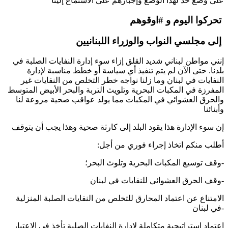
على وضع حد لهذا الوضع وإجبارهم على الاستماع إلينا
تحركوا اليوم و #اوقوهم
إلى مجلسي النواب والوزراء اللبنانيين
إنني مواطن لبناني شديد القلق إزاء سوء إدارة النفايات الصلبة في
بلدنا. حتى الآن لم يتم تنفيذ أي سياسة أو خطط مناسبة لإدارة
النفايات في لبنان وما زلنا نواجه خطر التخلص من النفايات غير
المفرزة في المكبات البحرية وتلويث التربة والبحر الأبيض المتوسط
والحرق العشوائي في المكبات مما يولد عواقب صحية مروعة لنا
وأبنائنا
إن سوء الإدارة هذا يقود البلد إلى كارثة صحية وهذا يجب أن يتوقف
:أطلب منكم اتخاذ إجراء فوري من أجل
وقف توسيع المكبات البحرية وتلوث البحر؛-
وقف الحرق العشوائي للنفايات في لبنان-
الامتناع عن اعتماد المحارق للتخلص من النفايات الصلبة المنزلية
في لبنان-
اعتماد استراتيجية متكاملة لإدارة النفايات الصلبة تأخذ في الاعتبار