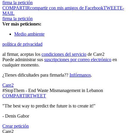
firma la petición
COMPARTIR
compartir con mis amigos de Facebook
TWEET
E-
MAIL
firma la petición
Ver más peticiones:
Medio ambiente
política de privacidad
al firmar, aceptas los
condiciones del servicio
de Care2
Puede administrar sus
suscripciones por correo electrónico
en
cualquier momento.
¿Tienes dificultades para firmarla??
Infórmanos
.
Care2
#StopThem - End Waste Mismanagement in Lebanon
COMPARTIR
TWEET
"The best way to predict the future is to create it!"
- Denis Gabor
Crear petición
Care2