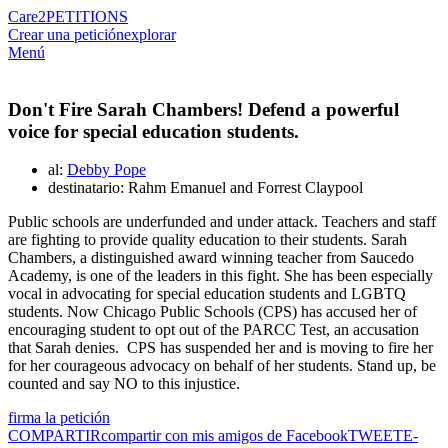
Care2
PETITIONS
Crear una petición
explorar
Menú
Don't Fire Sarah Chambers! Defend a powerful
voice for special education students.
al:
Debby Pope
destinatario: Rahm Emanuel and Forrest Claypool
Public schools are underfunded and under attack. Teachers and staff
are fighting to provide quality education to their students. Sarah
Chambers, a distinguished award winning teacher from Saucedo
Academy, is one of the leaders in this fight. She has been especially
vocal in advocating for special education students and LGBTQ
students. Now Chicago Public Schools (CPS) has accused her of
encouraging student to opt out of the PARCC Test, an accusation
that Sarah denies. CPS has suspended her and is moving to fire her
for her courageous advocacy on behalf of her students. Stand up, be
counted and say NO to this injustice.
firma la petición
COMPARTIR
compartir con mis amigos de Facebook
TWEET
E-