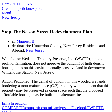
Care2
PETITIONS
Crear una petición
explorar
Menú
New Jersey
Stop The Nelson Street Redevelopment Plan
al:
Maureen B
destinatario: Hunterdon County, New Jersey Residents and
Abroad,
New Jersey
Whitehouse Wetlands Tributary Preserve, Inc. (WWTP), a non-
profit organization, does not approve the building of high-density
housing units on this environmentally sensitive land in downtown
Whitehouse Station, New Jersey.
Action Petitioned: The denial of building in this wooded wetlands
bordering a trout maintenance (C-2) tributary with the intent that this
property may be preserved as open space such that the proposed
affordable housing may be built at an alternate site.
firma la petición
COMPARTIR
compartir con mis amigos de Facebook
TWEET
E-