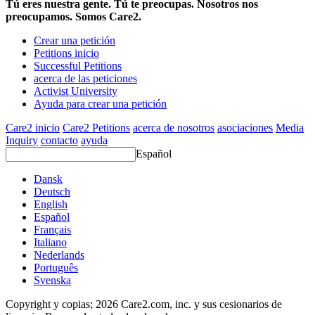
Tú eres nuestra gente. Tú te preocupas. Nosotros nos
preocupamos. Somos Care2.
Crear una petición
Petitions inicio
Successful Petitions
acerca de las peticiones
Activist University
Ayuda para crear una petición
Care2 inicio
Care2 Petitions
acerca de nosotros
asociaciones
Media
Inquiry
contacto
ayuda
Español
Dansk
Deutsch
English
Español
Français
Italiano
Nederlands
Português
Svenska
Copyright y copias; 2026 Care2.com, inc. y sus cesionarios de