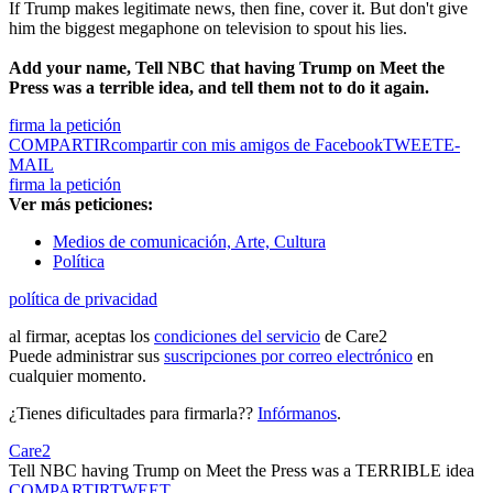
If Trump makes legitimate news, then fine, cover it. But don't give
him the biggest megaphone on television to spout his lies.
Add your name, Tell NBC that having Trump on Meet the
Press was a terrible idea, and tell them not to do it again.
firma la petición
COMPARTIR
compartir con mis amigos de Facebook
TWEET
E-
MAIL
firma la petición
Ver más peticiones:
Medios de comunicación, Arte, Cultura
Política
política de privacidad
al firmar, aceptas los
condiciones del servicio
de Care2
Puede administrar sus
suscripciones por correo electrónico
en
cualquier momento.
¿Tienes dificultades para firmarla??
Infórmanos
.
Care2
Tell NBC having Trump on Meet the Press was a TERRIBLE idea
COMPARTIR
TWEET