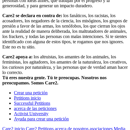
personas con ideas afines, que trabajan por el progreso y la
generosidad, y para generar un impacto duradero.
Care2 se declara en contra de:
los fanáticos, los racistas, los
acosadores, los negadores de la ciencia, los misóginos, los grupos de
presión a favor de las armas, los xenófobos, los que cierran los ojos
ante la realidad de manera deliberada, los maltratadores de animales,
los frackers, y todas las personas con malas intenciones. Si te sientes
identificado con alguna de estos tipos, te rogamos que nos ignores.
Este no es tu sitio.
Care2 apoya a:
los altruistas, los amantes de los animales, los
feministas, los agitadores, los amantes de la naturaleza, los creativos,
los curiosos por naturaleza, y las personas que de verdad aman hacer
lo correcto.
Tú eres nuestra gente. Tú te preocupas. Nosotros nos
preocupamos. Somos Care2.
Crear una petición
Petitions inicio
Successful Petitions
acerca de las peticiones
Activist University
Ayuda para crear una petición
Care2 inicio
Care2 Petitions
acerca de nosotros
asociaciones
Media