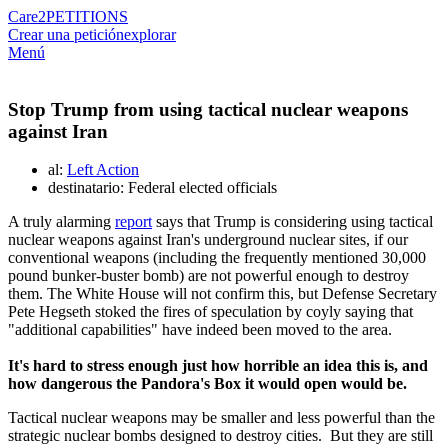
Care2
PETITIONS
Crear una petición
explorar
Menú
Stop Trump from using tactical nuclear weapons
against Iran
al:
Left Action
destinatario: Federal elected officials
A truly alarming
report
says that Trump is considering using tactical
nuclear weapons against Iran's underground nuclear sites, if our
conventional weapons (including the frequently mentioned 30,000
pound bunker-buster bomb) are not powerful enough to destroy
them. The White House will not confirm this, but Defense Secretary
Pete Hegseth stoked the fires of speculation by coyly saying that
"additional capabilities" have indeed been moved to the area.
It's hard to stress enough just how horrible an idea this is, and
how dangerous the Pandora's Box it would open would be.
Tactical nuclear weapons may be smaller and less powerful than the
strategic nuclear bombs designed to destroy cities. But they are still