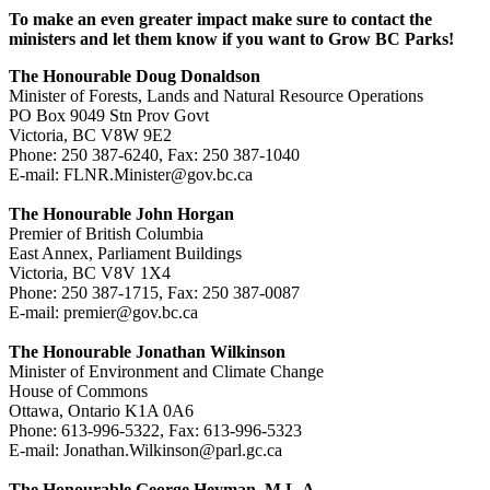
To make an even greater impact make sure to contact the
ministers and let them know if you want to Grow BC Parks!
The Honourable Doug Donaldson
Minister of Forests, Lands and Natural Resource Operations
PO Box 9049 Stn Prov Govt
Victoria, BC V8W 9E2
Phone: 250 387-6240, Fax: 250 387-1040
E-mail: FLNR.Minister@gov.bc.ca
The Honourable John Horgan
Premier of British Columbia
East Annex, Parliament Buildings
Victoria, BC V8V 1X4
Phone: 250 387-1715, Fax: 250 387-0087
E-mail: premier@gov.bc.ca
The Honourable Jonathan Wilkinson
Minister of Environment and Climate Change
House of Commons
Ottawa, Ontario K1A 0A6
Phone: 613-996-5322, Fax: 613-996-5323
E-mail: Jonathan.Wilkinson@parl.gc.ca
The Honourable George Heyman, M.L.A.