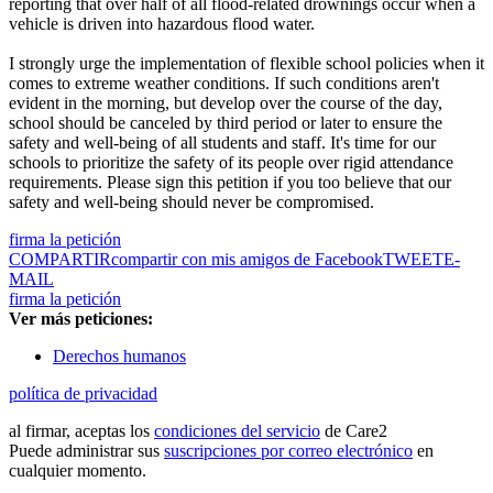
reporting that over half of all flood-related drownings occur when a
vehicle is driven into hazardous flood water.
I strongly urge the implementation of flexible school policies when it
comes to extreme weather conditions. If such conditions aren't
evident in the morning, but develop over the course of the day,
school should be canceled by third period or later to ensure the
safety and well-being of all students and staff. It's time for our
schools to prioritize the safety of its people over rigid attendance
requirements. Please sign this petition if you too believe that our
safety and well-being should never be compromised.
firma la petición
COMPARTIR
compartir con mis amigos de Facebook
TWEET
E-
MAIL
firma la petición
Ver más peticiones:
Derechos humanos
política de privacidad
al firmar, aceptas los
condiciones del servicio
de Care2
Puede administrar sus
suscripciones por correo electrónico
en
cualquier momento.