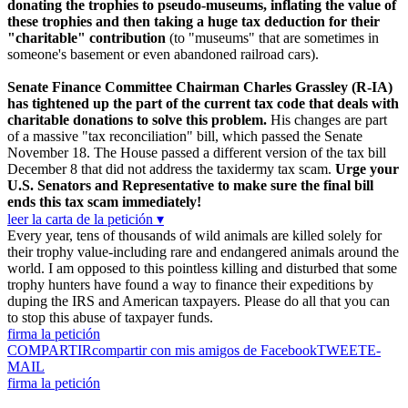
donating the trophies to pseudo-museums, inflating the value of
these trophies and then taking a huge tax deduction for their
"charitable" contribution
(to "museums" that are sometimes in
someone's basement or even abandoned railroad cars).
Senate Finance Committee Chairman Charles Grassley (R-IA)
has tightened up the part of the current tax code that deals with
charitable donations to solve this problem.
His changes are part
of a massive "tax reconciliation" bill, which passed the Senate
November 18. The House passed a different version of the tax bill
December 8 that did not address the taxidermy tax scam.
Urge your
U.S. Senators and Representative to make sure the final bill
ends this tax scam immediately!
leer la carta de la petición ▾
Every year, tens of thousands of wild animals are killed solely for
their trophy value-including rare and endangered animals around the
world. I am opposed to this pointless killing and disturbed that some
trophy hunters have found a way to finance their expeditions by
duping the IRS and American taxpayers. Please do all that you can
to stop this abuse of taxpayer funds.
firma la petición
COMPARTIR
compartir con mis amigos de Facebook
TWEET
E-
MAIL
firma la petición