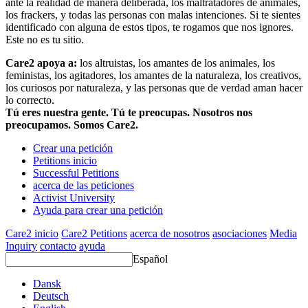
ante la realidad de manera deliberada, los maltratadores de animales,
los frackers, y todas las personas con malas intenciones. Si te sientes
identificado con alguna de estos tipos, te rogamos que nos ignores.
Este no es tu sitio.
Care2 apoya a:
los altruistas, los amantes de los animales, los
feministas, los agitadores, los amantes de la naturaleza, los creativos,
los curiosos por naturaleza, y las personas que de verdad aman hacer
lo correcto.
Tú eres nuestra gente. Tú te preocupas. Nosotros nos
preocupamos. Somos Care2.
Crear una petición
Petitions inicio
Successful Petitions
acerca de las peticiones
Activist University
Ayuda para crear una petición
Care2 inicio
Care2 Petitions
acerca de nosotros
asociaciones
Media
Inquiry
contacto
ayuda
Español
Dansk
Deutsch