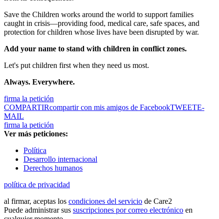
Save the Children works around the world to support families
caught in crisis—providing food, medical care, safe spaces, and
protection for children whose lives have been disrupted by war.
Add your name to stand with children in conflict zones.
Let's put children first when they need us most.
Always. Everywhere.
firma la petición
COMPARTIR
compartir con mis amigos de Facebook
TWEET
E-
MAIL
firma la petición
Ver más peticiones:
Política
Desarrollo internacional
Derechos humanos
política de privacidad
al firmar, aceptas los
condiciones del servicio
de Care2
Puede administrar sus
suscripciones por correo electrónico
en
cualquier momento.