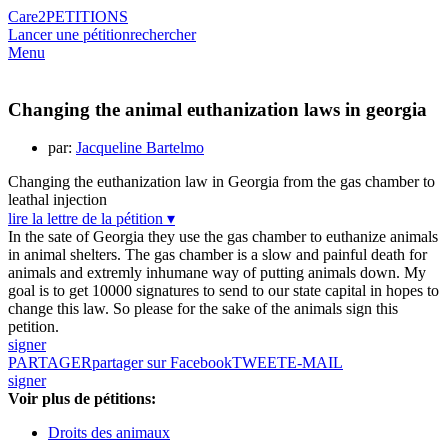
Care2
PETITIONS
Lancer une pétition
rechercher
Menu
Changing the animal euthanization laws in georgia
par:
Jacqueline Bartelmo
Changing the euthanization law in Georgia from the gas chamber to
leathal injection
lire la lettre de la pétition ▾
In the sate of Georgia they use the gas chamber to euthanize animals
in animal shelters. The gas chamber is a slow and painful death for
animals and extremly inhumane way of putting animals down. My
goal is to get 10000 signatures to send to our state capital in hopes to
change this law. So please for the sake of the animals sign this
petition.
signer
PARTAGER
partager sur Facebook
TWEET
E-MAIL
signer
Voir plus de pétitions:
Droits des animaux