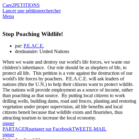
Care2
PETITIONS
Lancer une pétition
rechercher
Menu
Stop Poaching Wildlife!
par:
P.E.AC.E.
destinataire: United Nations
When we waste and destroy our world's life forces, we waste our
children's inheritance. Our role should be as shephers of life, to
protect all life. This petition is a vote against the destruction of our
world's life forces by poachers. P.E.A.C.E. will ask leaders of
nations (thru the U.N.) to help their citizens want to protect wildife.
The nations will provide employment as a source of income, rather
than poaching as that source. By putting local citizens to work
drilling wells, building dams, road and fences, planting and restoring
vegetation under proper supervision, all life benefits and local
citizens beneit because that wildlife exists and flourishes, thus
attracting tourism to increase the local economy.
signer
PARTAGER
partager sur Facebook
TWEET
E-MAIL
signer