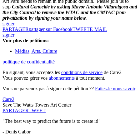
Art Park needs to remain in the public domain. Please join us to
stop
Cultural Genocide by asking Mayor Antonio Villaraigosa and
the City Council to remove the WTAC and the CMYAC from
privatization by signing your name below.
signer
PARTAGER
partager sur Facebook
TWEET
E-MAIL
signer
Voir plus de pétitions:
Médias, Arts, Culture
politique de confidentialité
En signant, vous acceptez les
conditions de service
de Care2
Vous pouvez gérer vos
abonnements
à tout moment.
Vous ne parvenez pas à signer cette pétition ??
Faites-le nous savoir
.
Care2
Save The Watts Towers Art Center
PARTAGER
TWEET
"The best way to predict the future is to create it!"
- Denis Gabor