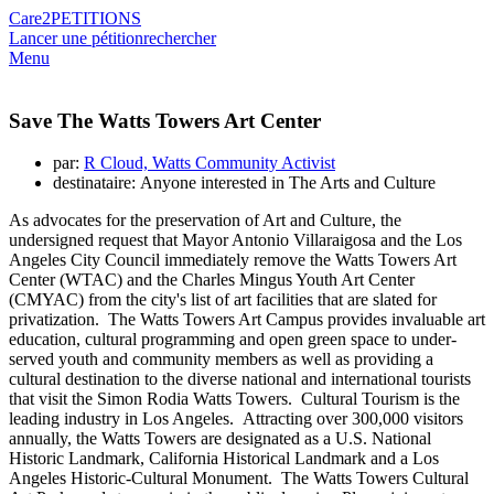
Care2
PETITIONS
Lancer une pétition
rechercher
Menu
Save The Watts Towers Art Center
par:
R Cloud, Watts Community Activist
destinataire: Anyone interested in The Arts and Culture
As advocates for the preservation of Art and Culture, the
undersigned request that Mayor Antonio Villaraigosa and the Los
Angeles City Council immediately remove the Watts Towers Art
Center (WTAC) and the Charles Mingus Youth Art Center
(CMYAC) from the city's list of art facilities that are slated for
privatization. The Watts Towers Art Campus provides invaluable art
education, cultural programming and open green space to under-
served youth and community members as well as providing a
cultural destination to the diverse national and international tourists
that visit the Simon Rodia Watts Towers. Cultural Tourism is the
leading industry in Los Angeles. Attracting over 300,000 visitors
annually, the Watts Towers are designated as a U.S. National
Historic Landmark, California Historical Landmark and a Los
Angeles Historic-Cultural Monument. The Watts Towers Cultural