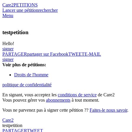
Care2
PETITIONS
Lancer une pétition
rechercher
Menu
testpetition
Hello!
signer
PARTAGER
partager sur Facebook
TWEET
E-MAIL
signer
Voir plus de pétitions:
Droits de l'homme
politique de confidentialité
En signant, vous acceptez les
conditions de service
de Care2
Vous pouvez gérer vos
abonnements
à tout moment.
Vous ne parvenez pas à signer cette pétition ??
Faites-le nous savoir
.
Care2
testpetition
PARTAGER
TWEET