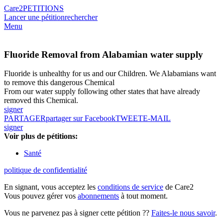
Care2
PETITIONS
Lancer une pétition
rechercher
Menu
Fluoride Removal from Alabamian water supply
Fluoride is unhealthy for us and our Children. We Alabamians want
to remove this dangerous Chemical
From our water supply following other states that have already
removed this Chemical.
signer
PARTAGER
partager sur Facebook
TWEET
E-MAIL
signer
Voir plus de pétitions:
Santé
politique de confidentialité
En signant, vous acceptez les
conditions de service
de Care2
Vous pouvez gérer vos
abonnements
à tout moment.
Vous ne parvenez pas à signer cette pétition ??
Faites-le nous savoir
.