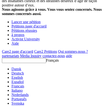
des insatiables curieux et des idéalistes désireux d’agir de façon
positive autour d’eux.
Nous agissons grâce à vous. Vous vous sentez concernés. Nous
sommes concernés aussi.
Lancer une pétition
Petitions page d'accueil
Pétitions réussies
à propos
Activist University
Aide
Care2 page d'accueil
Care2 Petitions
Qui sommes-nous ?
partenariats
Media Inquiry
contactez-nous
aide
Français
Dansk
Deutsch
English
Español
Français
Italiano
Nederlands
Português
Svenska