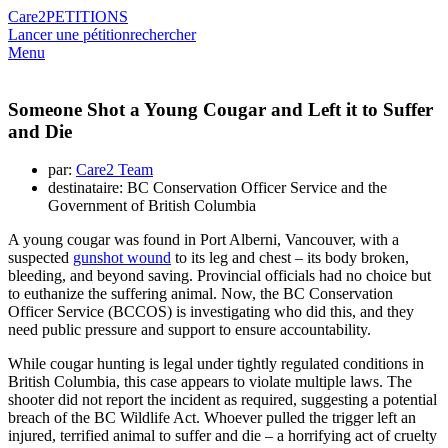
Care2
PETITIONS
Lancer une pétition
rechercher
Menu
Someone Shot a Young Cougar and Left it to Suffer
and Die
par:
Care2 Team
destinataire: BC Conservation Officer Service and the
Government of British Columbia
A young cougar was found in Port Alberni, Vancouver, with a
suspected
gunshot wound
to its leg and chest – its body broken,
bleeding, and beyond saving. Provincial officials had no choice but
to euthanize the suffering animal. Now, the BC Conservation
Officer Service (BCCOS) is investigating who did this, and they
need public pressure and support to ensure accountability.
While cougar hunting is legal under tightly regulated conditions in
British Columbia, this case appears to violate multiple laws. The
shooter did not report the incident as required, suggesting a potential
breach of the BC Wildlife Act. Whoever pulled the trigger left an
injured, terrified animal to suffer and die – a horrifying act of cruelty