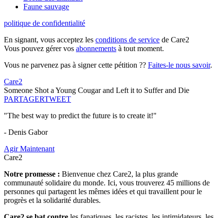
Faune sauvage
politique de confidentialité
En signant, vous acceptez les
conditions de service
de Care2
Vous pouvez gérer vos
abonnements
à tout moment.
Vous ne parvenez pas à signer cette pétition ??
Faites-le nous savoir
.
Care2
Someone Shot a Young Cougar and Left it to Suffer and Die
PARTAGER
TWEET
"The best way to predict the future is to create it!"
- Denis Gabor
Agir Maintenant
Care2
Notre promesse :
Bienvenue chez Care2, la plus grande
communauté solidaire du monde. Ici, vous trouverez 45 millions de
personnes qui partagent les mêmes idées et qui travaillent pour le
progrès et la solidarité durables.
Care2 se bat contre
les fanatiques, les racistes, les intimidateurs, les