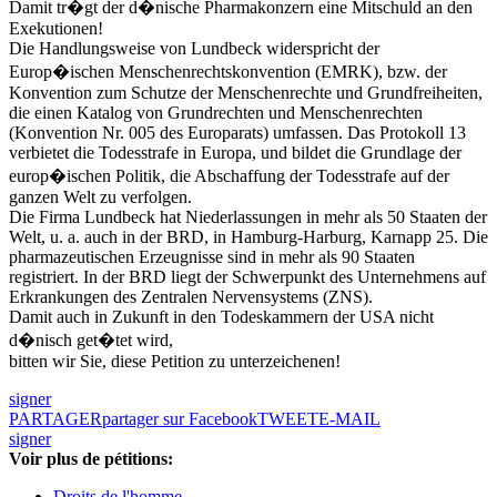
Damit tr�gt der d�nische Pharmakonzern eine Mitschuld an den
Exekutionen!
Die Handlungsweise von Lundbeck widerspricht der
Europ�ischen Menschenrechtskonvention (EMRK), bzw. der
Konvention zum Schutze der Menschenrechte und Grundfreiheiten,
die einen Katalog von Grundrechten und Menschenrechten
(Konvention Nr. 005 des Europarats) umfassen. Das Protokoll 13
verbietet die Todesstrafe in Europa, und bildet die Grundlage der
europ�ischen Politik, die Abschaffung der Todesstrafe auf der
ganzen Welt zu verfolgen.
Die Firma Lundbeck hat Niederlassungen in mehr als 50 Staaten der
Welt, u. a. auch in der BRD, in Hamburg-Harburg, Karnapp 25. Die
pharmazeutischen Erzeugnisse sind in mehr als 90 Staaten
registriert. In der BRD liegt der Schwerpunkt des Unternehmens auf
Erkrankungen des Zentralen Nervensystems (ZNS).
Damit auch in Zukunft in den Todeskammern der USA nicht
d�nisch get�tet wird,
bitten wir Sie, diese Petition zu unterzeichenen!
signer
PARTAGER
partager sur Facebook
TWEET
E-MAIL
signer
Voir plus de pétitions:
Droits de l'homme