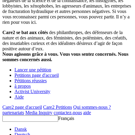
négateurs de la science et de la connaissance, les misogynes, les
lobbyistes, les xénophobes, les agresseurs d'animaux, les entreprises
de fracturation hydraulique et autres personnes négatives. Si vous
vous reconnaissez parmi ces personnes, vous pouvez partir. Il n’y a
rien pour vous ici.
Care2 se bat aux côtés
des philanthropes, des défenseurs de la
nature et des animaux, des féministes, des polémistes, des créatifs,
des insatiables curieux et des idéalistes désireux d’agir de façon
positive autour d’eux.
Nous agissons grâce à vous. Vous vous sentez concernés. Nous
sommes concernés aussi.
Lancer une pétition
Petitions page d'accueil
Pétitions réussies
à propos
Activist University
Aide
Care2 page d'accueil
Care2 Petitions
Qui sommes-nous ?
partenariats
Media Inquiry
contactez-nous
aide
Français
Dansk
Deutsch