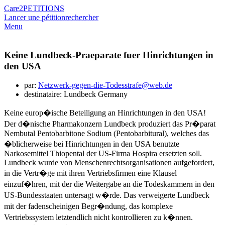
Care2
PETITIONS
Lancer une pétition
rechercher
Menu
Keine Lundbeck-Praeparate fuer Hinrichtungen in
den USA
par:
Netzwerk-gegen-die-Todesstrafe@web.de
destinataire: Lundbeck Germany
Keine europ�ische Beteiligung an Hinrichtungen in den USA!
Der d�nische Pharmakonzern Lundbeck produziert das Pr�parat
Nembutal Pentobarbitone Sodium (Pentobarbitural), welches das
�blicherweise bei Hinrichtungen in den USA benutzte
Narkosemittel Thiopental der US-Firma Hospira ersetzten soll.
Lundbeck wurde von Menschenrechtsorganisationen aufgefordert,
in die Vertr�ge mit ihren Vertriebsfirmen eine Klausel
einzuf�hren, mit der die Weitergabe an die Todeskammern in den
US-Bundesstaaten untersagt w�rde. Das verweigerte Lundbeck
mit der fadenscheinigen Begr�ndung, das komplexe
Vertriebssystem letztendlich nicht kontrollieren zu k�nnen.