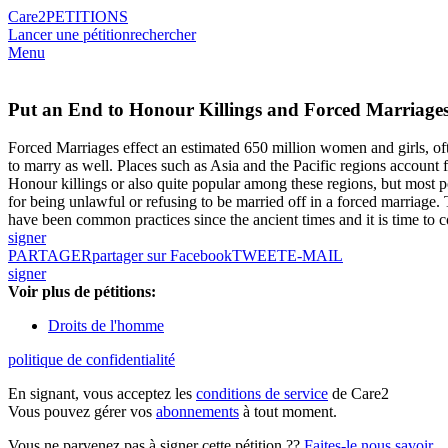
Care2
PETITIONS
Lancer une pétition
rechercher
Menu
Put an End to Honour Killings and Forced Marriage
Forced Marriages effect an estimated 650 million women and girls, o
to marry as well. Places such as Asia and the Pacific regions account f
Honour killings or also quite popular among these regions, but most p
for being unlawful or refusing to be married off in a forced marriage
have been common practices since the ancient times and it is time to c
signer
PARTAGER
partager sur Facebook
TWEET
E-MAIL
signer
Voir plus de pétitions:
Droits de l'homme
politique de confidentialité
En signant, vous acceptez les
conditions de service
de Care2
Vous pouvez gérer vos
abonnements
à tout moment.
Vous ne parvenez pas à signer cette pétition ??
Faites-le nous savoir
.