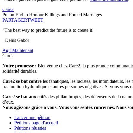
Care2
Put an End to Honour Killings and Forced Marriages
PARTAGER
TWEET
"The best way to predict the future is to create it!"
- Denis Gabor
Agir Maintenant
Care2
Notre promesse :
Bienvenue chez Care2, la plus grande communauté so
solidarité durables.
Care2 se bat contre
les fanatiques, les racistes, les intimidateurs, l
fracturation hydraulique et autres personnes négatives. Si vous vous r
Care2 se bat aux côtés
des philanthropes, des défenseurs de la nature 
d’eux.
Nous agissons grâce à vous. Vous vous sentez concernés. Nous s
Lancer une pétition
Petitions page d'accueil
Pétitions réussies