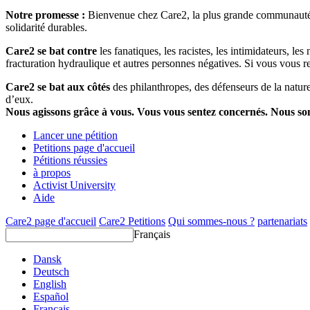
Notre promesse :
Bienvenue chez Care2, la plus grande communauté so
solidarité durables.
Care2 se bat contre
les fanatiques, les racistes, les intimidateurs, l
fracturation hydraulique et autres personnes négatives. Si vous vous r
Care2 se bat aux côtés
des philanthropes, des défenseurs de la nature 
d’eux.
Nous agissons grâce à vous. Vous vous sentez concernés. Nous s
Lancer une pétition
Petitions page d'accueil
Pétitions réussies
à propos
Activist University
Aide
Care2 page d'accueil
Care2 Petitions
Qui sommes-nous ?
partenariats
Français
Dansk
Deutsch
English
Español
Français