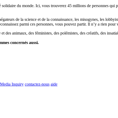
lidaire du monde. Ici, vous trouverez 45 millions de personnes qui part
es négateurs de la science et de la connaissance, les misogynes, les lobbyi
econnaissez parmi ces personnes, vous pouvez partir. Il n’y a rien pour v
et des animaux, des féministes, des polémistes, des créatifs, des insatia
ommes concernés aussi.
Media Inquiry
contactez-nous
aide