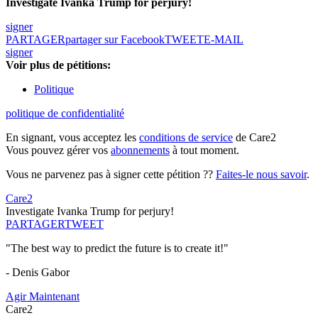
Investigate Ivanka Trump for perjury!
signer
PARTAGER
partager sur Facebook
TWEET
E-MAIL
signer
Voir plus de pétitions:
Politique
politique de confidentialité
En signant, vous acceptez les
conditions de service
de Care2
Vous pouvez gérer vos
abonnements
à tout moment.
Vous ne parvenez pas à signer cette pétition ??
Faites-le nous savoir
.
Care2
Investigate Ivanka Trump for perjury!
PARTAGER
TWEET
"The best way to predict the future is to create it!"
- Denis Gabor
Agir Maintenant
Care2