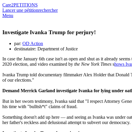
Care2
PETITIONS
Lancer une pétition
rechercher
Menu
Investigate Ivanka Trump for perjury!
par:
OD Action
destinataire: Department of Justice
In case the January 6th case isn't as open and shut as it already seem
2020 election, and video examined by
the New York Times
s
hows Ivan
Ivanka Trump told documentary filmmaker Alex Holder that Donald Trum
of our elections."
Demand Merrick Garland investigate Ivanka for lying under oat
But in her sworn testimony, Ivanka said that "I respect Attorney Gene
his time with "bulltsh*t" claims of fraud.
Something doesn't add up here — and seeing as Ivanka was under oath, 
her father's reckless and delusional attempt to subvert our democracy.