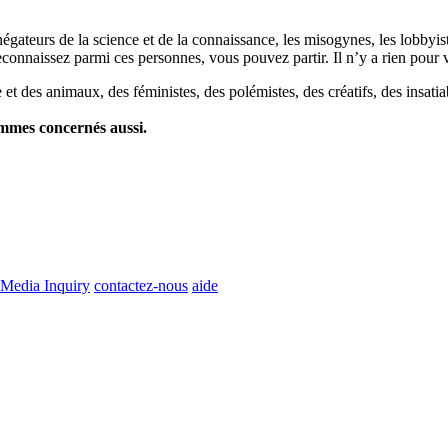
es négateurs de la science et de la connaissance, les misogynes, les lobbyi
econnaissez parmi ces personnes, vous pouvez partir. Il n’y a rien pour v
et des animaux, des féministes, des polémistes, des créatifs, des insatia
ommes concernés aussi.
Media Inquiry
contactez-nous
aide