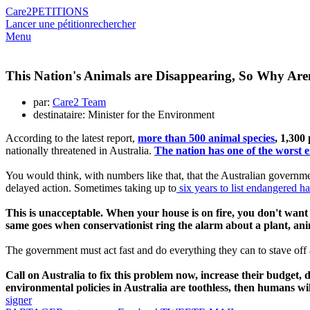
Care2
PETITIONS
Lancer une pétition
rechercher
Menu
This Nation's Animals are Disappearing, So Why Ar
par:
Care2 Team
destinataire: Minister for the Environment
According to the latest report,
more than 500 animal species
, 1,300
nationally threatened in Australia.
The nation has one of the worst e
You would think, with numbers like that, that the Australian governme
delayed action. Sometimes taking up to
six years to list endangered ha
This is unacceptable. When your house is on fire, you don't want t
same goes when conservationist ring the alarm about a plant, ani
The government must act fast and do everything they can to stave off a 
Call on Australia to fix this problem now, increase their budget,
environmental policies in Australia are toothless, then humans wil
signer