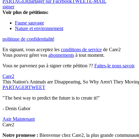
PARTAGER
partager sur Facebook
TWEET
E-MAIL
signer
Voir plus de pétitions:
Faune sauvage
Nature et environnement
politique de confidentialité
En signant, vous acceptez les
conditions de service
de Care2
Vous pouvez gérer vos
abonnements
à tout moment.
Vous ne parvenez pas à signer cette pétition ??
Faites-le nous savoir
.
Care2
This Nation's Animals are Disappearing, So Why Aren't They Movin
PARTAGER
TWEET
"The best way to predict the future is to create it!"
- Denis Gabor
Agir Maintenant
Care2
Notre promesse :
Bienvenue chez Care2, la plus grande communauté so