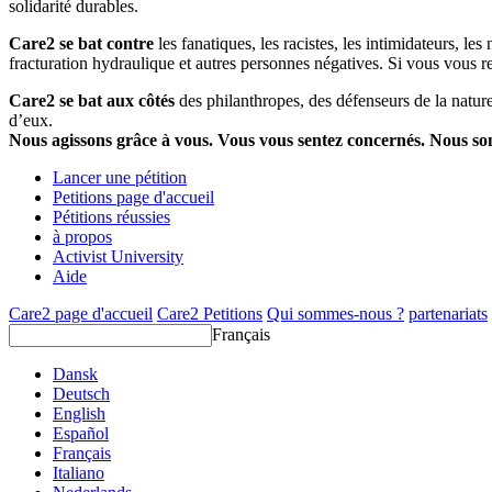
solidarité durables.
Care2 se bat contre
les fanatiques, les racistes, les intimidateurs, l
fracturation hydraulique et autres personnes négatives. Si vous vous r
Care2 se bat aux côtés
des philanthropes, des défenseurs de la nature 
d’eux.
Nous agissons grâce à vous. Vous vous sentez concernés. Nous s
Lancer une pétition
Petitions page d'accueil
Pétitions réussies
à propos
Activist University
Aide
Care2 page d'accueil
Care2 Petitions
Qui sommes-nous ?
partenariats
Français
Dansk
Deutsch
English
Español
Français
Italiano