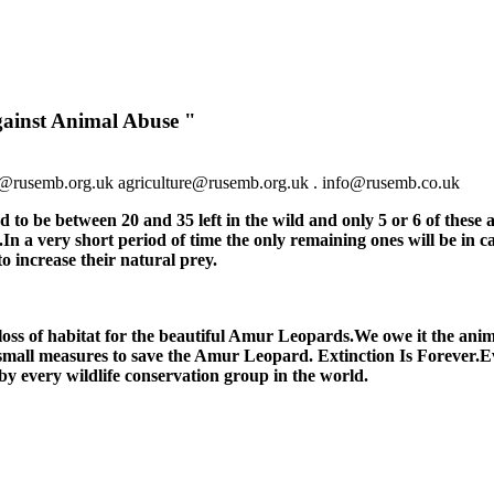
ainst Animal Abuse "
ss@rusemb.org.uk agriculture@rusemb.org.uk . info@rusemb.co.uk
o be between 20 and 35 left in the wild and only 5 or 6 of these ar
ng.In a very short period of time the only remaining ones will be in
o increase their natural prey.
oss of habitat for the beautiful Amur Leopards.We owe it the anim
 small measures to save the Amur Leopard. Extinction Is Forever.Ev
 by every wildlife conservation group in the world.