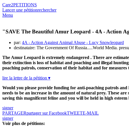
Care2
PETITIONS
Lancer une pétition
rechercher
Menu
"SAVE The Beautiful Amur Leopard - 4A - Action Ag
par:
4A - Action Against Animal Abuse - Lucy Snowleopard
destinataire: The Government Of Russia.....World Media. pre
The Amur Leopard is extremely endangered . There are estimated t
their extinction is loss of habitat and poaching and illegal hunti
poaching patrols, conservation of their habitat and for measures t
lire la lettre de la pétition ▾
Would you please provide funding for anti-poaching patrols and l
needs to be an increase in the amount of natural prey. These are
saving this magnificent feline and you will be held in high esteem
signer
PARTAGER
partager sur Facebook
TWEET
E-MAIL
signer
Voir plus de pétitions: