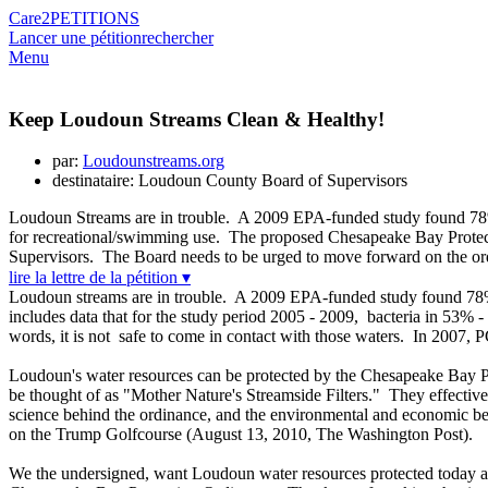
Care2
PETITIONS
Lancer une pétition
rechercher
Menu
Keep Loudoun Streams Clean & Healthy!
par:
Loudounstreams.org
destinataire: Loudoun County Board of Supervisors
Loudoun Streams are in trouble. A 2009 EPA-funded study found 78%
for recreational/swimming use. The proposed Chesapeake Bay Protect
Supervisors. The Board needs to be urged to move forward on the ord
lire la lettre de la pétition ▾
Loudoun streams are in trouble. A 2009 EPA-funded study found 78%
includes data that for the study period 2005 - 2009, bacteria in 53% 
words, it is not safe to come in contact with those waters. In 2007
Loudoun's water resources can be protected by the Chesapeake Bay Pro
be thought of as "Mother Nature's Streamside Filters." They effectiv
science behind the ordinance, and the environmental and economic benef
on the Trump Golfcourse (August 13, 2010, The Washington Post).
We the undersigned, want Loudoun water resources protected today an