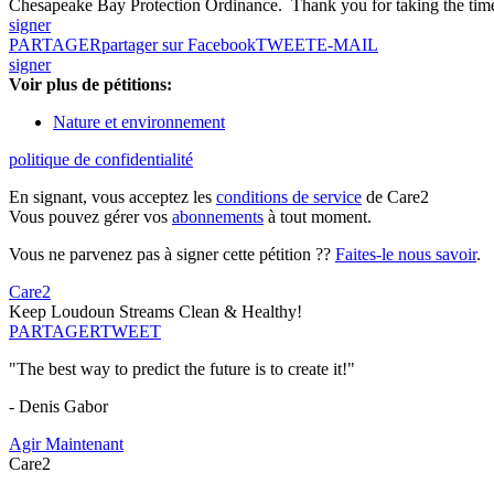
Chesapeake Bay Protection Ordinance. Thank you for taking the time t
signer
PARTAGER
partager sur Facebook
TWEET
E-MAIL
signer
Voir plus de pétitions:
Nature et environnement
politique de confidentialité
En signant, vous acceptez les
conditions de service
de Care2
Vous pouvez gérer vos
abonnements
à tout moment.
Vous ne parvenez pas à signer cette pétition ??
Faites-le nous savoir
.
Care2
Keep Loudoun Streams Clean & Healthy!
PARTAGER
TWEET
"The best way to predict the future is to create it!"
- Denis Gabor
Agir Maintenant
Care2