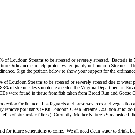
 of Loudoun Streams to be stressed or severely stressed. Bacteria i
ion Ordinance can help protect water quality in Loudoun Streams. The
inance. Sign the petition below to show your support for the ordinanc
 of Loudoun Streams to be stressed or severely stressed due to water
- 83% of stream sites sampled exceeded the Virginia Department of Envi
, PCBs were found in tissue from fish taken from Broad Run and Goose 
tection Ordinance. It safeguards and preserves trees and vegetation al
ely remove pollutants (Visit Loudoun Clean Streams Coalition at loudoun
its of streamside filters.) Currently, Mother Nature's Streamside Filte
d for future generations to come. We all need clean water to drink, b