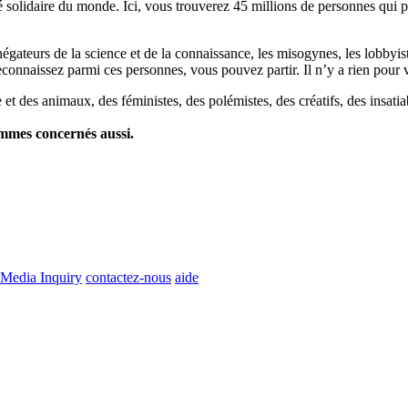
lidaire du monde. Ici, vous trouverez 45 millions de personnes qui part
es négateurs de la science et de la connaissance, les misogynes, les lobbyi
econnaissez parmi ces personnes, vous pouvez partir. Il n’y a rien pour v
et des animaux, des féministes, des polémistes, des créatifs, des insatia
ommes concernés aussi.
Media Inquiry
contactez-nous
aide