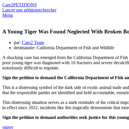
Care2
PETITIONS
Lancer une pétition
rechercher
Menu
A Young Tiger Was Found Neglected With Broken Bo
par:
Care2 Team
destinataire: California Department of Fish and Wildlife
A shocking case has emerged from the California Department of Fish 
poor young tiger was diagnosed with 10 fractures and severe decalcifica
notoriously difficult to regulate.
Sign the petition to demand the California Department of Fish and
This is a distressing symbol of the dark side of exotic animal trade and
that the responsible parties are identified and held accountable, ensuri
This distressing situation serves as a stark reminder of the critical im
in effect since 2022, incidents like this tragically demonstrate that mo
Sign the petition to demand authorities seek justice for this youn
signer