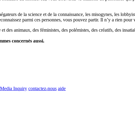
es négateurs de la science et de la connaissance, les misogynes, les lobbyi
econnaissez parmi ces personnes, vous pouvez partir. Il n’y a rien pour v
et des animaux, des féministes, des polémistes, des créatifs, des insatia
ommes concernés aussi.
Media Inquiry
contactez-nous
aide