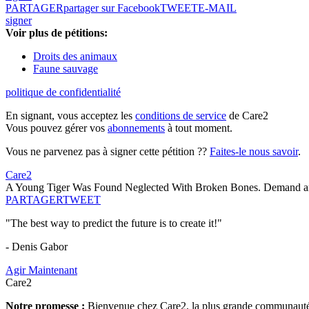
PARTAGER
partager sur Facebook
TWEET
E-MAIL
signer
Voir plus de pétitions:
Droits des animaux
Faune sauvage
politique de confidentialité
En signant, vous acceptez les
conditions de service
de Care2
Vous pouvez gérer vos
abonnements
à tout moment.
Vous ne parvenez pas à signer cette pétition ??
Faites-le nous savoir
.
Care2
A Young Tiger Was Found Neglected With Broken Bones. Demand an 
PARTAGER
TWEET
"The best way to predict the future is to create it!"
- Denis Gabor
Agir Maintenant
Care2
Notre promesse :
Bienvenue chez Care2, la plus grande communauté so