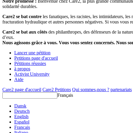
Notre promesse :
Bienvenue chez Care2, la plus grande communauté so
solidarité durables.
Care2 se bat contre
les fanatiques, les racistes, les intimidateurs, l
fracturation hydraulique et autres personnes négatives. Si vous vous r
Care2 se bat aux côtés
des philanthropes, des défenseurs de la nature 
d’eux.
Nous agissons grâce à vous. Vous vous sentez concernés. Nous s
Lancer une pétition
Petitions page d'accueil
Pétitions réussies
à propos
Activist University
Aide
Care2 page d'accueil
Care2 Petitions
Qui sommes-nous ?
partenariats
Français
Dansk
Deutsch
English
Español
Français
Italiano