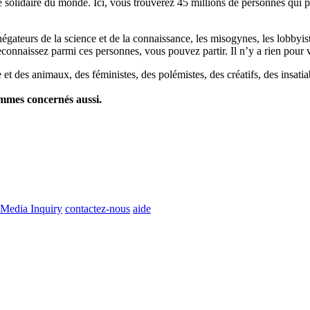
lidaire du monde. Ici, vous trouverez 45 millions de personnes qui part
es négateurs de la science et de la connaissance, les misogynes, les lobbyi
econnaissez parmi ces personnes, vous pouvez partir. Il n’y a rien pour v
et des animaux, des féministes, des polémistes, des créatifs, des insatia
ommes concernés aussi.
Media Inquiry
contactez-nous
aide