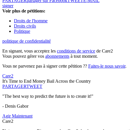
PARTAGER
partager sur Facebook
TWEET
E-MAIL
signer
Voir plus de pétitions:
Droits de l'homme
Droits civils
Politique
politique de confidentialité
En signant, vous acceptez les
conditions de service
de Care2
Vous pouvez gérer vos
abonnements
à tout moment.
Vous ne parvenez pas à signer cette pétition ??
Faites-le nous savoir
.
Care2
It's Time to End Money Bail Across the Country
PARTAGER
TWEET
"The best way to predict the future is to create it!"
- Denis Gabor
Agir Maintenant
Care2