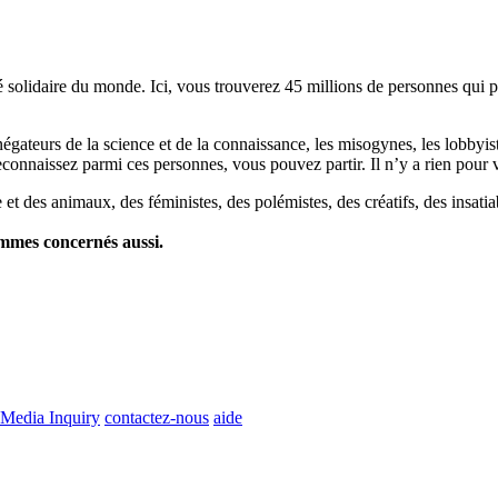
lidaire du monde. Ici, vous trouverez 45 millions de personnes qui part
es négateurs de la science et de la connaissance, les misogynes, les lobbyi
econnaissez parmi ces personnes, vous pouvez partir. Il n’y a rien pour v
et des animaux, des féministes, des polémistes, des créatifs, des insatia
ommes concernés aussi.
Media Inquiry
contactez-nous
aide