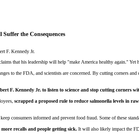
l Suffer the Consequences
ert F. Kennedy Jr.
ms that his leadership will help "make America healthy again." Yet his 
nges to the FDA, and scientists are concerned. By cutting corners and 
rt F. Kennedy Jr. to listen to science and stop cutting corners wi
ployees,
scrapped a proposed rule to reduce salmonella levels in ra
 keep consumers informed and prevent food fraud. Some of these stand
more recalls and people getting sick.
It will also likely impact the F