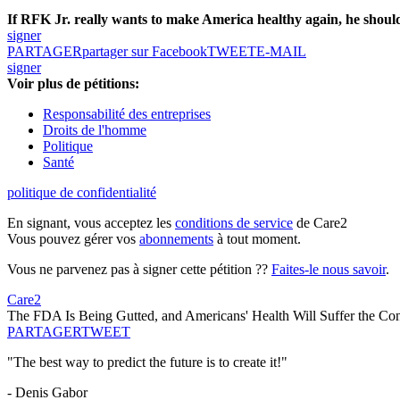
If RFK Jr. really wants to make America healthy again, he should st
signer
PARTAGER
partager sur Facebook
TWEET
E-MAIL
signer
Voir plus de pétitions:
Responsabilité des entreprises
Droits de l'homme
Politique
Santé
politique de confidentialité
En signant, vous acceptez les
conditions de service
de Care2
Vous pouvez gérer vos
abonnements
à tout moment.
Vous ne parvenez pas à signer cette pétition ??
Faites-le nous savoir
.
Care2
The FDA Is Being Gutted, and Americans' Health Will Suffer the Co
PARTAGER
TWEET
"The best way to predict the future is to create it!"
- Denis Gabor