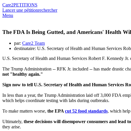
Care2
PETITIONS
Lancer une pétition
rechercher
Menu
The FDA Is Being Gutted, and Americans' Health Wil
par:
Care2 Team
destinataire: U.S. Secretary of Health and Human Services Rob
U.S. Secretary of Health and Human Services Robert F. Kennedy Jr. clai
The Trump Administration -- RFK Jr. included -- has made drastic cha
not "healthy again."
Sign now to tell U.S. Secretary of Health and Human Services Robe
In less than a year, the Trump Administration laid off 3,000 FDA em
which helps coordinate testing with labs during outbreaks.
To make matters worse,
the EPA
cut 52 food standards
, which help
Ultimately,
these decisions will disempower consumers and lead to 
they arise.