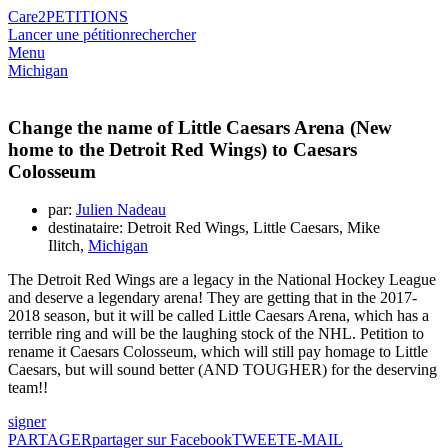
Care2
PETITIONS
Lancer une pétition
rechercher
Menu
Michigan
Change the name of Little Caesars Arena (New
home to the Detroit Red Wings) to Caesars
Colosseum
par:
Julien Nadeau
destinataire: Detroit Red Wings, Little Caesars, Mike
Ilitch,
Michigan
The Detroit Red Wings are a legacy in the National Hockey League
and deserve a legendary arena! They are getting that in the 2017-
2018 season, but it will be called Little Caesars Arena, which has a
terrible ring and will be the laughing stock of the NHL. Petition to
rename it Caesars Colosseum, which will still pay homage to Little
Caesars, but will sound better (AND TOUGHER) for the deserving
team!!
signer
PARTAGER
partager sur Facebook
TWEET
E-MAIL