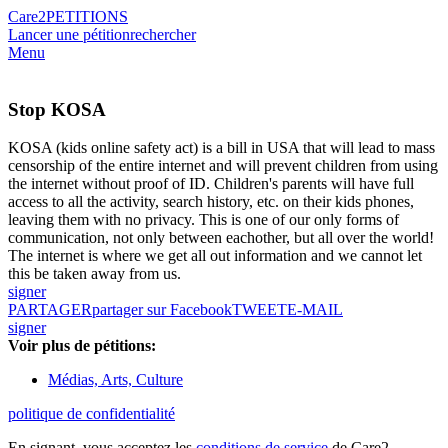
Care2
PETITIONS
Lancer une pétition
rechercher
Menu
Stop KOSA
KOSA (kids online safety act) is a bill in USA that will lead to mass
censorship of the entire internet and will prevent children from using
the internet without proof of ID. Children's parents will have full
access to all the activity, search history, etc. on their kids phones,
leaving them with no privacy. This is one of our only forms of
communication, not only between eachother, but all over the world!
The internet is where we get all out information and we cannot let
this be taken away from us.
signer
PARTAGER
partager sur Facebook
TWEET
E-MAIL
signer
Voir plus de pétitions:
Médias, Arts, Culture
politique de confidentialité
En signant, vous acceptez les
conditions de service
de Care2