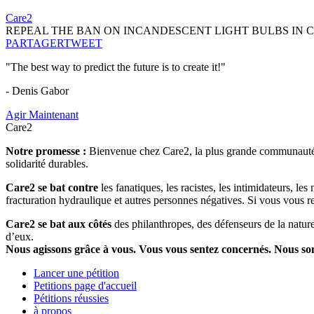
Care2
REPEAL THE BAN ON INCANDESCENT LIGHT BULBS IN 
PARTAGER
TWEET
"The best way to predict the future is to create it!"
- Denis Gabor
Agir Maintenant
Care2
Notre promesse :
Bienvenue chez Care2, la plus grande communauté so
solidarité durables.
Care2 se bat contre
les fanatiques, les racistes, les intimidateurs, l
fracturation hydraulique et autres personnes négatives. Si vous vous r
Care2 se bat aux côtés
des philanthropes, des défenseurs de la nature 
d’eux.
Nous agissons grâce à vous. Vous vous sentez concernés. Nous s
Lancer une pétition
Petitions page d'accueil
Pétitions réussies
à propos