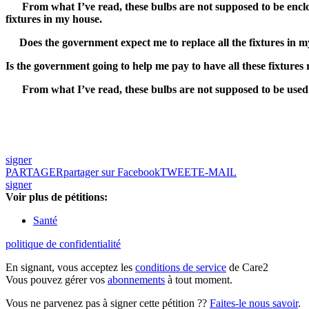
From what I’ve read, these bulbs are not supposed to be enclos
fixtures in my house.
Does the government expect me to replace all the fixtures in m
Is the government going to help me pay to have all these fixtures 
From what I’ve read, these bulbs are not supposed to be used o
signer
PARTAGER
partager sur Facebook
TWEET
E-MAIL
signer
Voir plus de pétitions:
Santé
politique de confidentialité
En signant, vous acceptez les
conditions de service
de Care2
Vous pouvez gérer vos
abonnements
à tout moment.
Vous ne parvenez pas à signer cette pétition ??
Faites-le nous savoir
.