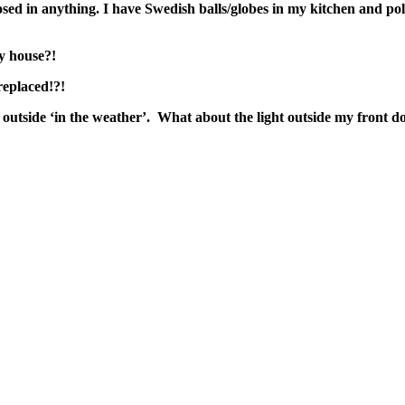
ed in anything. I have Swedish balls/globes in my kitchen and pole
y house?!
replaced!?!
utside ‘in the weather’. What about the light outside my front d