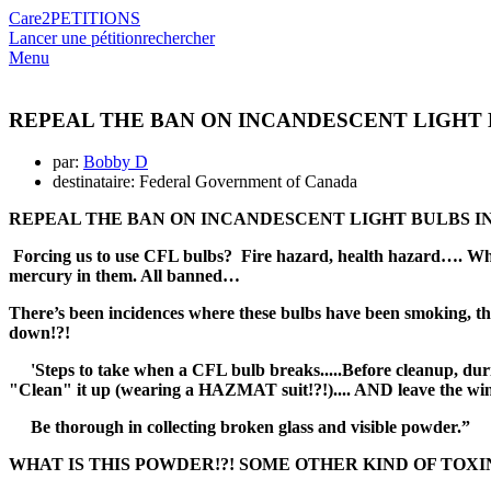
Care2
PETITIONS
Lancer une pétition
rechercher
Menu
REPEAL THE BAN ON INCANDESCENT LIGHT 
par:
Bobby D
destinataire: Federal Government of Canada
REPEAL THE BAN ON INCANDESCENT LIGHT BULBS I
Forcing us to use CFL bulbs? Fire hazard, health hazard…. Wh
mercury in them. All banned…
There’s been incidences where these bulbs have been smoking, 
down!?!
'Steps to take when a CFL bulb breaks.....Before cleanup, durin
"Clean" it up (wearing a HAZMAT suit!?!).... AND leave the win
Be thorough in collecting broken glass and visible powder.”
WHAT IS THIS POWDER!?! SOME OTHER KIND OF TOXIN