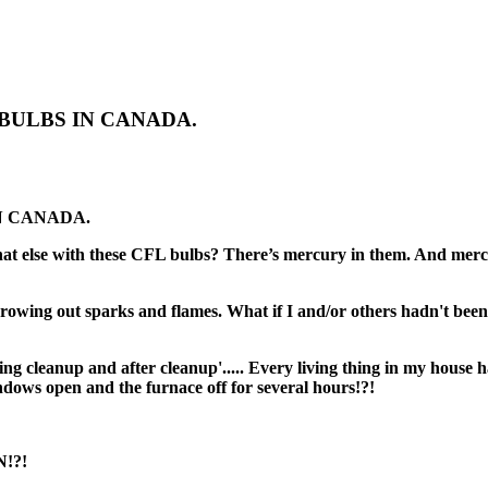
BULBS IN CANADA.
N CANADA.
at else with these CFL bulbs? There’s mercury in them. And mer
throwing out sparks and flames. What if I and/or others hadn't 
g cleanup and after cleanup'.....
Every living thing in my house h
dows open and the furnace off for several hours!?!
!?!