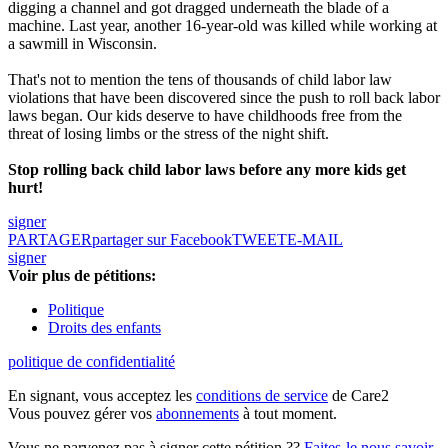
digging a channel and got dragged underneath the blade of a
machine. Last year, another 16-year-old was killed while working at
a sawmill in Wisconsin.
That's not to mention the tens of thousands of child labor law
violations that have been discovered since the push to roll back labor
laws began. Our kids deserve to have childhoods free from the
threat of losing limbs or the stress of the night shift.
Stop rolling back child labor laws before any more kids get
hurt!
signer
PARTAGER
partager sur Facebook
TWEET
E-MAIL
signer
Voir plus de pétitions:
Politique
Droits des enfants
politique de confidentialité
En signant, vous acceptez les
conditions de service
de Care2
Vous pouvez gérer vos
abonnements
à tout moment.
Vous ne parvenez pas à signer cette pétition ??
Faites-le nous savoir
.