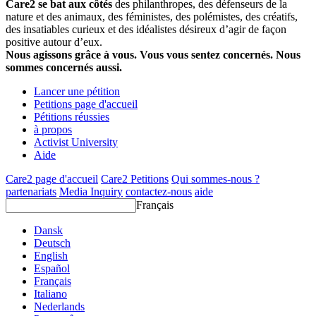
Care2 se bat aux côtés
des philanthropes, des défenseurs de la
nature et des animaux, des féministes, des polémistes, des créatifs,
des insatiables curieux et des idéalistes désireux d’agir de façon
positive autour d’eux.
Nous agissons grâce à vous. Vous vous sentez concernés. Nous
sommes concernés aussi.
Lancer une pétition
Petitions page d'accueil
Pétitions réussies
à propos
Activist University
Aide
Care2 page d'accueil
Care2 Petitions
Qui sommes-nous ?
partenariats
Media Inquiry
contactez-nous
aide
Français
Dansk
Deutsch
English
Español
Français
Italiano
Nederlands