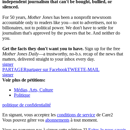
independent journalism that can't be bought, bullied, or
silenced.
For 50 years,
Mother Jones
has been a nonprofit newsroom
accountable only to readers like you—not to advertisers, not to
billionaires, not to political power. We don't have to settle for
journalism that's approved by the powers that be. And neither do
you.
Get the facts they don't want you to have.
Sign up for the free
Mother Jones Daily
—a trustworthy, no-b.s. recap of the news that
matters, delivered straight to your inbox every day.
signer
PARTAGER
partager sur Facebook
TWEET
E-MAIL
signer
Voir plus de pétitions:
Médias, Arts, Culture
Politique
politique de confidentialité
En signant, vous acceptez les
conditions de service
de Care2
Vous pouvez gérer vos
abonnements
à tout moment.
Vous ne parvenez pas à signer cette pétition ??
Faites-le nous savoir
.