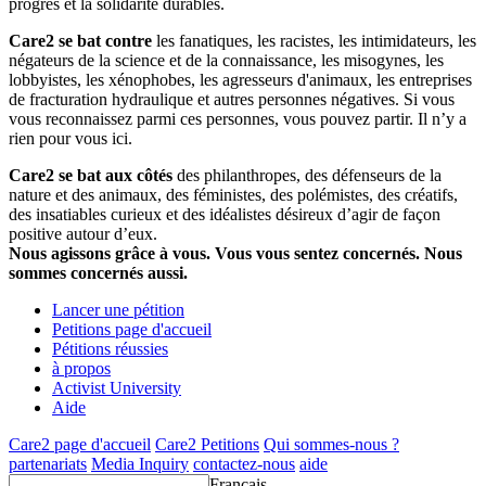
progrès et la solidarité durables.
Care2 se bat contre
les fanatiques, les racistes, les intimidateurs, les
négateurs de la science et de la connaissance, les misogynes, les
lobbyistes, les xénophobes, les agresseurs d'animaux, les entreprises
de fracturation hydraulique et autres personnes négatives. Si vous
vous reconnaissez parmi ces personnes, vous pouvez partir. Il n’y a
rien pour vous ici.
Care2 se bat aux côtés
des philanthropes, des défenseurs de la
nature et des animaux, des féministes, des polémistes, des créatifs,
des insatiables curieux et des idéalistes désireux d’agir de façon
positive autour d’eux.
Nous agissons grâce à vous. Vous vous sentez concernés. Nous
sommes concernés aussi.
Lancer une pétition
Petitions page d'accueil
Pétitions réussies
à propos
Activist University
Aide
Care2 page d'accueil
Care2 Petitions
Qui sommes-nous ?
partenariats
Media Inquiry
contactez-nous
aide
Français