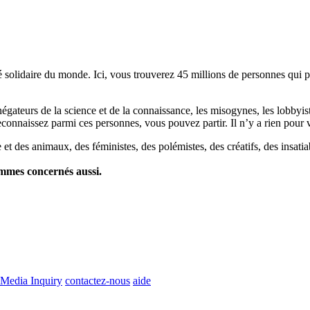
lidaire du monde. Ici, vous trouverez 45 millions de personnes qui part
es négateurs de la science et de la connaissance, les misogynes, les lobbyi
econnaissez parmi ces personnes, vous pouvez partir. Il n’y a rien pour v
et des animaux, des féministes, des polémistes, des créatifs, des insatia
ommes concernés aussi.
Media Inquiry
contactez-nous
aide