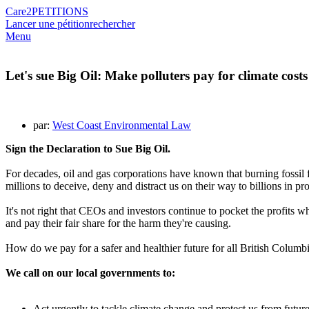
Care2
PETITIONS
Lancer une pétition
rechercher
Menu
Let's sue Big Oil: Make polluters pay for climate costs
par:
West Coast Environmental Law
Sign the Declaration to Sue Big Oil.
For decades, oil and gas corporations have known that burning fossil
millions to deceive, deny and distract us on their way to billions in p
It's not right that CEOs and investors continue to pocket the profits 
and pay their fair share for the harm they're causing.
How do we pay for a safer and healthier future for all British Columbi
We call on our local governments to:
Act urgently to tackle climate change and protect us from future