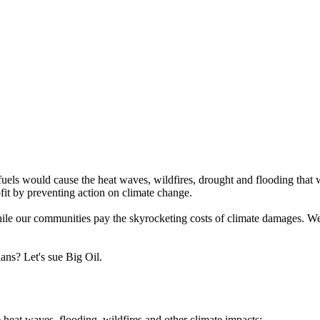
 fuels would cause the heat waves, wildfires, drought and flooding tha
rofit by preventing action on climate change.
while our communities pay the skyrocketing costs of climate damages. We
ans? Let's sue Big Oil.
 heat waves, flooding, wildfires and other climate impacts;