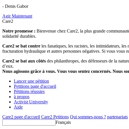
- Denis Gabor
Agir Maintenant
Care2
Notre promesse :
Bienvenue chez Care2, la plus grande communauté so
solidarité durables.
Care2 se bat contre
les fanatiques, les racistes, les intimidateurs, l
fracturation hydraulique et autres personnes négatives. Si vous vous r
Care2 se bat aux côtés
des philanthropes, des défenseurs de la nature 
d’eux.
Nous agissons grâce à vous. Vous vous sentez concernés. Nous s
Lancer une pétition
Petitions page d'accueil
Pétitions réussies
à propos
Activist University
Aide
Care2 page d'accueil
Care2 Petitions
Qui sommes-nous ?
partenariats
Français