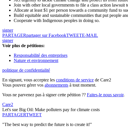
Join with other local governments to file a class action lawsuit t
Allocate at least $1 per person towards a community fund to su
Build equitable and sustainable communities that put people and
Cooperate with Indigenous peoples in doing so.
signer
PARTAGER
partager sur Facebook
TWEET
E-MAIL
signer
Voir plus de pétitions:
Responsabilité des entreprises
Nature et environnement
politique de confidentialité
En signant, vous acceptez les
conditions de service
de Care2
Vous pouvez gérer vos
abonnements
à tout moment.
Vous ne parvenez pas à signer cette pétition ??
Faites-le nous savoir
.
Care2
Let's sue Big Oil: Make polluters pay for climate costs
PARTAGER
TWEET
"The best way to predict the future is to create it!"