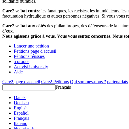
solidarité durables.
Care2 se bat contre
les fanatiques, les racistes, les intimidateurs, l
fracturation hydraulique et autres personnes négatives. Si vous vous r
Care2 se bat aux côtés
des philanthropes, des défenseurs de la nature 
d’eux.
Nous agissons grâce à vous. Vous vous sentez concernés. Nous s
Lancer une pétition
Petitions page d'accueil
Pétitions réussies
à propos
Activist University
Aide
Care2 page d'accueil
Care2 Petitions
Qui sommes-nous ?
partenariats
Français
Dansk
Deutsch
English
Español
Français
Italiano
Nederlands