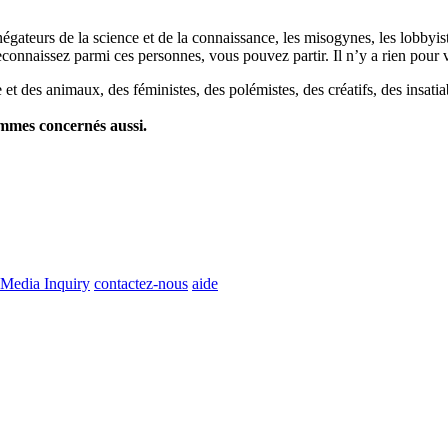
es négateurs de la science et de la connaissance, les misogynes, les lobbyi
econnaissez parmi ces personnes, vous pouvez partir. Il n’y a rien pour v
et des animaux, des féministes, des polémistes, des créatifs, des insatia
ommes concernés aussi.
Media Inquiry
contactez-nous
aide