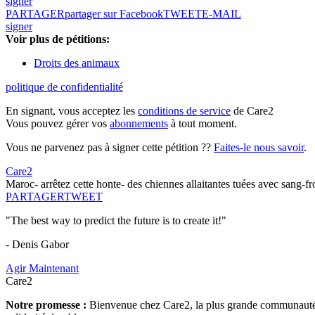
signer
PARTAGER
partager sur Facebook
TWEET
E-MAIL
signer
Voir plus de pétitions:
Droits des animaux
politique de confidentialité
En signant, vous acceptez les
conditions de service
de Care2
Vous pouvez gérer vos
abonnements
à tout moment.
Vous ne parvenez pas à signer cette pétition ??
Faites-le nous savoir
.
Care2
Maroc- arrêtez cette honte- des chiennes allaitantes tuées avec sang-
PARTAGER
TWEET
"The best way to predict the future is to create it!"
- Denis Gabor
Agir Maintenant
Care2
Notre promesse :
Bienvenue chez Care2, la plus grande communauté so