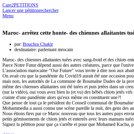
Care2
PETITIONS
Lancer une pétition
rechercher
Menu
Maroc- arrêtez cette honte- des chiennes allaitantes 
par:
Bouchra Chakir
destinataire: parlemant mrocain
Maroc- des chiennes allaitantes tuées avec sang-froid et des chiots 
Parce Notre Futur dépend aussi des autres créatures, parce que l'univer
L'association marocaine "Our Future" vous invite à dire non aux abat
On avait cru que la pandémie du Covid19 aurait été une occasion pour nou
mais non, les autorités de La commune de Boumalne Dades de la provinc
même des chiennes allaitantes ont été tuées et puis jetées dans un creux
(sur la vidéo), oui vous avez bien lu (et vu) des bébés chiots jetés v
crainte d'une pandémie alors qu'eux même en constituent une?!
Que pense de tout ça le président du Conseil communal de Boumalne
Mohammedia a aussi connu une scène pareille la nuit, des gens des aut
Nous étions fiers par ce Maroc nouveau que tous les autres pays enviai
petits gémissements de chiots jetés et enterrés avec leurs mamans tuées
Signez la pétition pour que ça s'arrête et pour que Mohamed Kacha,