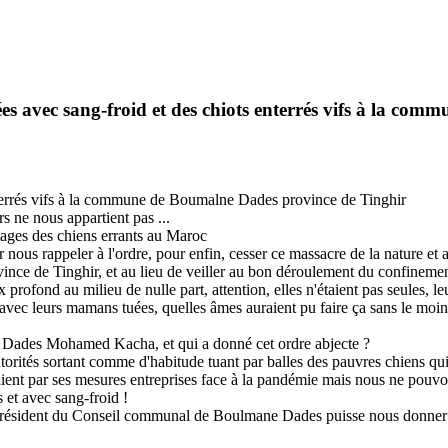
tuées avec sang-froid et des chiots enterrés vifs à la 
enterrés vifs à la commune de Boumalne Dades province de Tinghir
s ne nous appartient pas ...
tages des chiens errants au Maroc
s rappeler à l'ordre, pour enfin, cesser ce massacre de la nature et arrê
e de Tinghir, et au lieu de veiller au bon déroulement du confinement hu
 profond au milieu de nulle part, attention, elles n'étaient pas seules, l
ifs avec leurs mamans tuées, quelles âmes auraient pu faire ça sans le 
 Dades Mohamed Kacha, et qui a donné cet ordre abjecte ?
orités sortant comme d'habitude tuant par balles des pauvres chiens qu
ent par ses mesures entreprises face à la pandémie mais nous ne pouvons r
 et avec sang-froid !
 président du Conseil communal de Boulmane Dades puisse nous donner