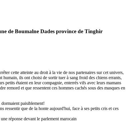
commune de Boumalne Dades province de Tinghir
ter cette atteinte au droit à la vie de nos partenaires sur cet univers,
main, ils ont choisi de sortir tuer à sang froid des chiens errants,
eurs petits étaient en leur compagnie, enterrés vifs avec leurs mamans
moindre remord et que ressentent ces hommes cachés sous des masques en
i dormaient paisiblement!
essentir que de la honte aujourd'hui, face à ses petits cris et ces
 une réponse devant le parlement marocain