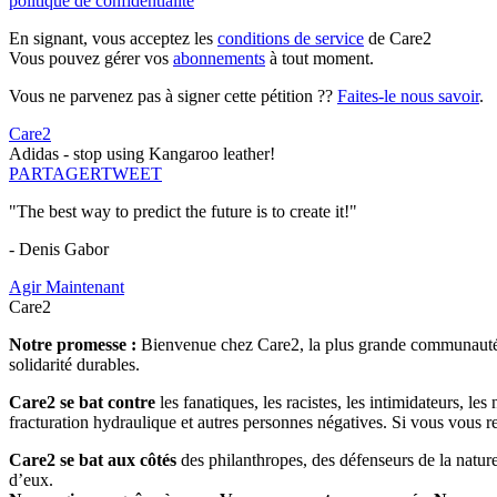
politique de confidentialité
En signant, vous acceptez les
conditions de service
de Care2
Vous pouvez gérer vos
abonnements
à tout moment.
Vous ne parvenez pas à signer cette pétition ??
Faites-le nous savoir
.
Care2
Adidas - stop using Kangaroo leather!
PARTAGER
TWEET
"The best way to predict the future is to create it!"
- Denis Gabor
Agir Maintenant
Care2
Notre promesse :
Bienvenue chez Care2, la plus grande communauté so
solidarité durables.
Care2 se bat contre
les fanatiques, les racistes, les intimidateurs, l
fracturation hydraulique et autres personnes négatives. Si vous vous r
Care2 se bat aux côtés
des philanthropes, des défenseurs de la nature 
d’eux.