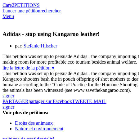
Care2
PETITIONS
Lancer une pétition
rechercher
Menu
Adidas - stop using Kangaroo leather!
par:
Stefanie Hilscher
This petition was set up to persuade Adidas - the company importing th
making room for more profitable eco tourism besides animal welfare.
lire la lettre de la pétition ▾
This petition was set up to persuade Adidas - the company importing th
Kangaroo shooters bash the in pouch offspring of shot mothers to death
humane according to the "Code of Practice for the Humane Shooting o
the animals has been witnessed (see www.savethekangaroo.com).
signer
PARTAGER
partager sur Facebook
TWEET
E-MAIL
signer
Voir plus de pétitions:
Droits des animaux
Nature et environnement