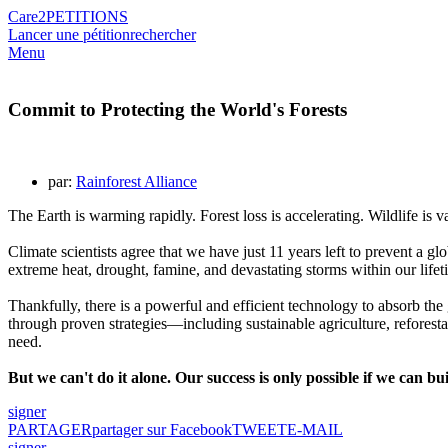
Care2
PETITIONS
Lancer une pétition
rechercher
Menu
Commit to Protecting the World's Forests
par:
Rainforest Alliance
The Earth is warming rapidly. Forest loss is accelerating. Wildlife i
Climate scientists agree that we have just 11 years left to prevent a 
extreme heat, drought, famine, and devastating storms within our life
Thankfully, there is a powerful and efficient technology to absorb the
through proven strategies—including sustainable agriculture, reforest
need.
But we can't do it alone. Our success is only possible if we can b
signer
PARTAGER
partager sur Facebook
TWEET
E-MAIL
signer