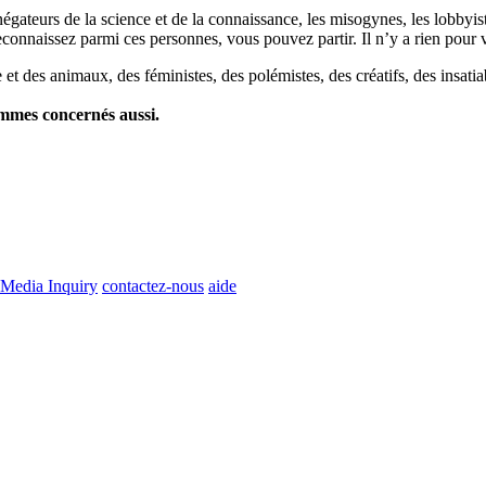
es négateurs de la science et de la connaissance, les misogynes, les lobbyi
econnaissez parmi ces personnes, vous pouvez partir. Il n’y a rien pour v
et des animaux, des féministes, des polémistes, des créatifs, des insatia
ommes concernés aussi.
Media Inquiry
contactez-nous
aide