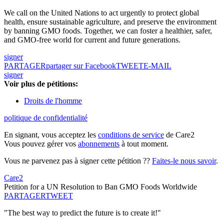
We call on the United Nations to act urgently to protect global
health, ensure sustainable agriculture, and preserve the environment
by banning GMO foods. Together, we can foster a healthier, safer,
and GMO-free world for current and future generations.
signer
PARTAGER
partager sur Facebook
TWEET
E-MAIL
signer
Voir plus de pétitions:
Droits de l'homme
politique de confidentialité
En signant, vous acceptez les
conditions de service
de Care2
Vous pouvez gérer vos
abonnements
à tout moment.
Vous ne parvenez pas à signer cette pétition ??
Faites-le nous savoir
.
Care2
Petition for a UN Resolution to Ban GMO Foods Worldwide
PARTAGER
TWEET
"The best way to predict the future is to create it!"