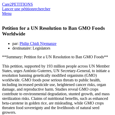
Care2
PETITIONS
Lancer une pétition
rechercher
Menu
Petition for a UN Resolution to Ban GMO Foods
Worldwide
par:
Philip Chidi Njemanze
destinataire: Legislators
**Summary: Petition for a UN Resolution to Ban GMO Foods**
This petition, supported by 193 million people across UN Member
States, urges António Guterres, UN Secretary-General, to initiate a
resolution banning genetically modified organisms (GMO)
worldwide. GMO foods pose serious threats to public health,
including increased pesticide use, heightened cancer risks, organ
damage, and reproductive harm. Studies reveal GMO crops
contribute to environmental degradation, stunted growth, and mass
sterilization risks. Claims of nutritional benefits, such as enhanced
beta-carotene in golden rice, are misleading, while GMO crops
threaten food sovereignty and the livelihoods of natural seed
growers.