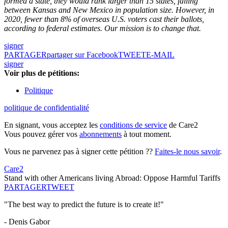
formed a state, they would rank larger than 15 states, falling
between Kansas and New Mexico in population size. However, in
2020, fewer than 8% of overseas U.S. voters cast their ballots,
according to federal estimates. Our mission is to change that.
signer
PARTAGER
partager sur Facebook
TWEET
E-MAIL
signer
Voir plus de pétitions:
Politique
politique de confidentialité
En signant, vous acceptez les
conditions de service
de Care2
Vous pouvez gérer vos
abonnements
à tout moment.
Vous ne parvenez pas à signer cette pétition ??
Faites-le nous savoir
.
Care2
Stand with other Americans living Abroad: Oppose Harmful Tariffs
PARTAGER
TWEET
"The best way to predict the future is to create it!"
- Denis Gabor