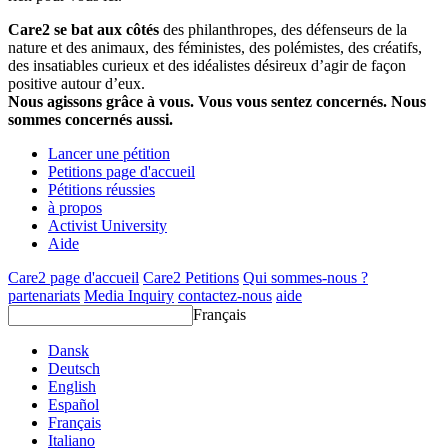
Care2 se bat aux côtés
des philanthropes, des défenseurs de la
nature et des animaux, des féministes, des polémistes, des créatifs,
des insatiables curieux et des idéalistes désireux d’agir de façon
positive autour d’eux.
Nous agissons grâce à vous. Vous vous sentez concernés. Nous
sommes concernés aussi.
Lancer une pétition
Petitions page d'accueil
Pétitions réussies
à propos
Activist University
Aide
Care2 page d'accueil
Care2 Petitions
Qui sommes-nous ?
partenariats
Media Inquiry
contactez-nous
aide
Français
Dansk
Deutsch
English
Español
Français
Italiano